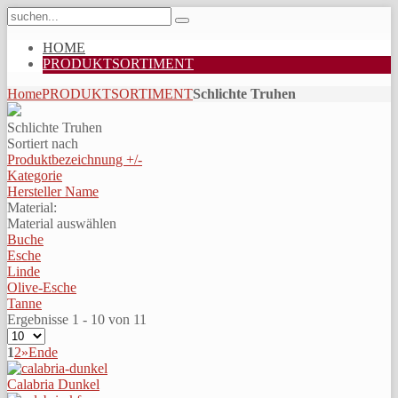
HOME
PRODUKTSORTIMENT
Home
PRODUKTSORTIMENT
Schlichte Truhen
Schlichte Truhen
Sortiert nach
Produktbezeichnung +/-
Kategorie
Hersteller Name
Material:
Material auswählen
Buche
Esche
Linde
Olive-Esche
Tanne
Ergebnisse 1 - 10 von 11
1
2
»
Ende
Calabria Dunkel