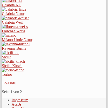
Calabria KF
Calabria Natur
Calabria Weiß
Florenza Weiss
Milano Linde Natur
Ravenna Buche
Sicilia
Sicilia Kirsch
Torino
1
2
»
Ende
Seite 1 von 2
Impressum
AGBs